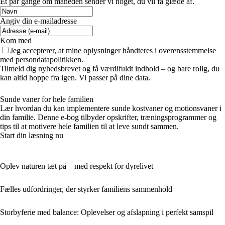
Et par gange om måneden sender vi noget, du vil få glæde af.
Angiv din e-mailadresse
Kom med
Jeg accepterer, at mine oplysninger håndteres i overensstemmelse
med persondatapolitikken.
Tilmeld dig nyhedsbrevet og få værdifuldt indhold – og bare rolig, du
kan altid hoppe fra igen. Vi passer på dine data.
Sunde vaner for hele familien
Lær hvordan du kan implementere sunde kostvaner og motionsvaner i
din familie. Denne e-bog tilbyder opskrifter, træningsprogrammer og
tips til at motivere hele familien til at leve sundt sammen.
Start din læsning nu
Oplev naturen tæt på – med respekt for dyrelivet
Fælles udfordringer, der styrker familiens sammenhold
Storbyferie med balance: Oplevelser og afslapning i perfekt samspil