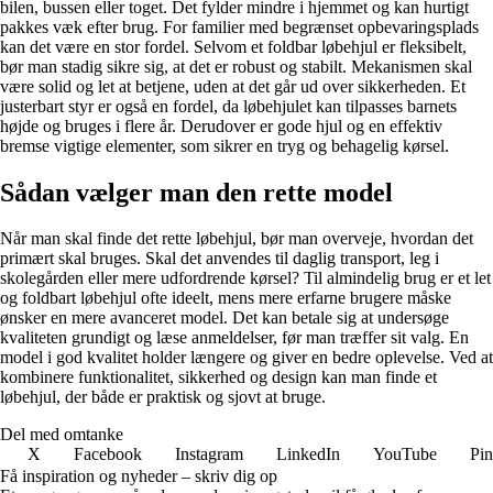
bilen, bussen eller toget. Det fylder mindre i hjemmet og kan hurtigt
pakkes væk efter brug. For familier med begrænset opbevaringsplads
kan det være en stor fordel. Selvom et foldbar løbehjul er fleksibelt,
bør man stadig sikre sig, at det er robust og stabilt. Mekanismen skal
være solid og let at betjene, uden at det går ud over sikkerheden. Et
justerbart styr er også en fordel, da løbehjulet kan tilpasses barnets
højde og bruges i flere år. Derudover er gode hjul og en effektiv
bremse vigtige elementer, som sikrer en tryg og behagelig kørsel.
Sådan vælger man den rette model
Når man skal finde det rette løbehjul, bør man overveje, hvordan det
primært skal bruges. Skal det anvendes til daglig transport, leg i
skolegården eller mere udfordrende kørsel? Til almindelig brug er et let
og foldbart løbehjul ofte ideelt, mens mere erfarne brugere måske
ønsker en mere avanceret model. Det kan betale sig at undersøge
kvaliteten grundigt og læse anmeldelser, før man træffer sit valg. En
model i god kvalitet holder længere og giver en bedre oplevelse. Ved at
kombinere funktionalitet, sikkerhed og design kan man finde et
løbehjul, der både er praktisk og sjovt at bruge.
Del med omtanke
X
Facebook
Instagram
LinkedIn
YouTube
Pin
Få inspiration og nyheder – skriv dig op