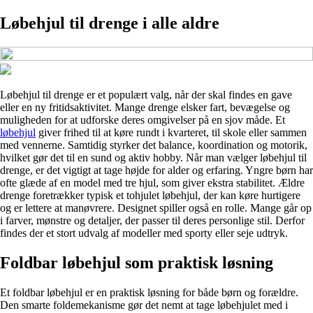
Løbehjul til drenge i alle aldre
Løbehjul til drenge er et populært valg, når der skal findes en gave
eller en ny fritidsaktivitet. Mange drenge elsker fart, bevægelse og
muligheden for at udforske deres omgivelser på en sjov måde. Et
løbehjul
giver frihed til at køre rundt i kvarteret, til skole eller sammen
med vennerne. Samtidig styrker det balance, koordination og motorik,
hvilket gør det til en sund og aktiv hobby. Når man vælger løbehjul til
drenge, er det vigtigt at tage højde for alder og erfaring. Yngre børn har
ofte glæde af en model med tre hjul, som giver ekstra stabilitet. Ældre
drenge foretrækker typisk et tohjulet løbehjul, der kan køre hurtigere
og er lettere at manøvrere. Designet spiller også en rolle. Mange går op
i farver, mønstre og detaljer, der passer til deres personlige stil. Derfor
findes der et stort udvalg af modeller med sporty eller seje udtryk.
Foldbar løbehjul som praktisk løsning
Et foldbar løbehjul er en praktisk løsning for både børn og forældre.
Den smarte foldemekanisme gør det nemt at tage løbehjulet med i