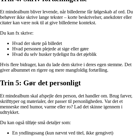
Et mindealbum bliver levende, når billederne får følgeskab af ord. Du
behøver ikke skrive lange tekster – korte beskrivelser, anekdoter eller
citater kan være nok til at give billederne kontekst.
Du kan fx skrive:
Hvad der skete på billedet
Hvad personen plejede at sige eller gøre
Hvad du selv husker tydeligst fra det øjeblik
Hvis flere bidrager, kan du lade dem skrive i deres egen stemme. Det
giver albummet en rigere og mere mangfoldig fortælling.
Trin 5: Gør det personligt
Et mindealbum skal afspejle den person, det handler om. Brug farver,
skrifttyper og materialer, der passer til personligheden. Var det et
menneske med humor, varme eller ro? Lad det skinne igennem i
udtrykket.
Du kan også tilføje små detaljer som:
En yndlingssang (kun nævnt ved titel, ikke gengivet)