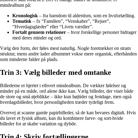
mindealbum på:
Kronologisk
– fra barndom til alderdom, som en livsfortælling.
Tematisk
– fx “Familien”, “Venskaber”, “Rejser”,
“Hverdagsglæder” eller “Livets værdier”.
Fortalt gennem relationer
– hvor forskellige personer bidrager
med deres minder og ord.
Vælg den form, der føles mest naturlig. Nogle foretrækker en stram
struktur, mens andre lader albummet vokse mere organisk, efterhånden
som minderne falder på plads.
Trin 3: Vælg billeder med omtanke
Billederne er hjertet i ethvert mindealbum. De vækker følelser og
minder på en måde, ord alene ikke kan. Vælg billeder, der viser både
de store og små øjeblikke – ikke kun højtider og festdage, men også
hverdagsbilleder, hvor personligheden træder tydeligt frem.
Overvej at scanne gamle papirbilleder, så de kan bevares digitalt. Hvis
du laver et fysisk album, kan du kombinere farve- og sort-hvide
billeder for at skabe variation og dybde.
Trin 4: Skriv fortællingerne