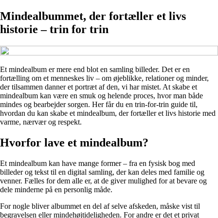
Mindealbummet, der fortæller et livs
historie – trin for trin
Et mindealbum er mere end blot en samling billeder. Det er en
fortælling om et menneskes liv – om øjeblikke, relationer og minder,
der tilsammen danner et portræt af den, vi har mistet. At skabe et
mindealbum kan være en smuk og helende proces, hvor man både
mindes og bearbejder sorgen. Her får du en trin-for-trin guide til,
hvordan du kan skabe et mindealbum, der fortæller et livs historie med
varme, nærvær og respekt.
Hvorfor lave et mindealbum?
Et mindealbum kan have mange former – fra en fysisk bog med
billeder og tekst til en digital samling, der kan deles med familie og
venner. Fælles for dem alle er, at de giver mulighed for at bevare og
dele minderne på en personlig måde.
For nogle bliver albummet en del af selve afskeden, måske vist til
begravelsen eller mindehøjtideligheden. For andre er det et privat