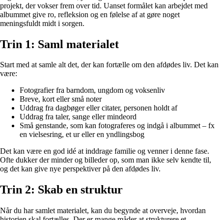
projekt, der vokser frem over tid. Uanset formålet kan arbejdet med
albummet give ro, refleksion og en følelse af at gøre noget
meningsfuldt midt i sorgen.
Trin 1: Saml materialet
Start med at samle alt det, der kan fortælle om den afdødes liv. Det kan
være:
Fotografier fra barndom, ungdom og voksenliv
Breve, kort eller små noter
Uddrag fra dagbøger eller citater, personen holdt af
Uddrag fra taler, sange eller mindeord
Små genstande, som kan fotograferes og indgå i albummet – fx
en vielsesring, et ur eller en yndlingsbog
Det kan være en god idé at inddrage familie og venner i denne fase.
Ofte dukker der minder og billeder op, som man ikke selv kendte til,
og det kan give nye perspektiver på den afdødes liv.
Trin 2: Skab en struktur
Når du har samlet materialet, kan du begynde at overveje, hvordan
historien skal fortælles. Der er mange måder at strukturere et