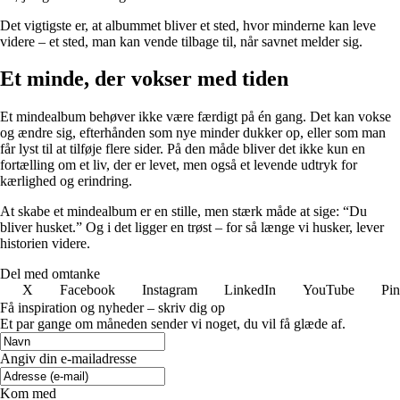
Det vigtigste er, at albummet bliver et sted, hvor minderne kan leve
videre – et sted, man kan vende tilbage til, når savnet melder sig.
Et minde, der vokser med tiden
Et mindealbum behøver ikke være færdigt på én gang. Det kan vokse
og ændre sig, efterhånden som nye minder dukker op, eller som man
får lyst til at tilføje flere sider. På den måde bliver det ikke kun en
fortælling om et liv, der er levet, men også et levende udtryk for
kærlighed og erindring.
At skabe et mindealbum er en stille, men stærk måde at sige: “Du
bliver husket.” Og i det ligger en trøst – for så længe vi husker, lever
historien videre.
Del med omtanke
X
Facebook
Instagram
LinkedIn
YouTube
Pin
Få inspiration og nyheder – skriv dig op
Et par gange om måneden sender vi noget, du vil få glæde af.
Angiv din e-mailadresse
Kom med