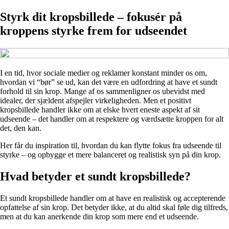
Styrk dit kropsbillede – fokusér på
kroppens styrke frem for udseendet
I en tid, hvor sociale medier og reklamer konstant minder os om,
hvordan vi “bør” se ud, kan det være en udfordring at have et sundt
forhold til sin krop. Mange af os sammenligner os ubevidst med
idealer, der sjældent afspejler virkeligheden. Men et positivt
kropsbillede handler ikke om at elske hvert eneste aspekt af sit
udseende – det handler om at respektere og værdsætte kroppen for alt
det, den kan.
Her får du inspiration til, hvordan du kan flytte fokus fra udseende til
styrke – og opbygge et mere balanceret og realistisk syn på din krop.
Hvad betyder et sundt kropsbillede?
Et sundt kropsbillede handler om at have en realistisk og accepterende
opfattelse af sin krop. Det betyder ikke, at du altid skal føle dig tilfreds,
men at du kan anerkende din krop som mere end et udseende.