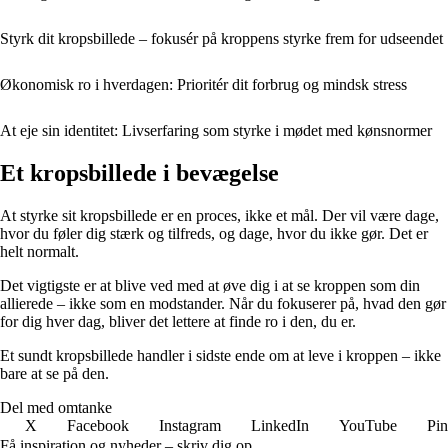
Styrk dit kropsbillede – fokusér på kroppens styrke frem for udseendet
Økonomisk ro i hverdagen: Prioritér dit forbrug og mindsk stress
At eje sin identitet: Livserfaring som styrke i mødet med kønsnormer
Et kropsbillede i bevægelse
At styrke sit kropsbillede er en proces, ikke et mål. Der vil være dage,
hvor du føler dig stærk og tilfreds, og dage, hvor du ikke gør. Det er
helt normalt.
Det vigtigste er at blive ved med at øve dig i at se kroppen som din
allierede – ikke som en modstander. Når du fokuserer på, hvad den gør
for dig hver dag, bliver det lettere at finde ro i den, du er.
Et sundt kropsbillede handler i sidste ende om at leve i kroppen – ikke
bare at se på den.
Del med omtanke
X
Facebook
Instagram
LinkedIn
YouTube
Pin
Få inspiration og nyheder – skriv dig op