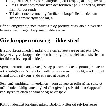
Følg profiler, der viser mangfoldighed i kroppe, alder og livsstil.
Læs historier om mennesker, der fokuserer på sundhed og styrke
frem for udseende.
Tal åbent med venner og familie om kropsbillede – det kan
skabe et mere støttende miljø.
Når du omgiver dig med realistiske og positive budskaber, bliver det
lettere at se din egen krop med mildere øjne.
Giv kroppen omsorg – ikke straf
Et sundt kropsbillede handler også om at tage vare på sig selv. Det
betyder at give kroppen det, den har brug for, i stedet for at straffe den
for ikke at leve op til et ideal.
Søvn, nærende mad, bevægelse og pauser er ikke belønninger – de er
nødvendigheder. Når du behandler kroppen med respekt, sender du et
signal til dig selv om, at du er værd at passe på.
Selv små ændringer i hverdagen – som at tage en rolig gåtur, spise et
måltid uden dårlig samvittighed eller give dig selv tid til at slappe af –
kan styrke følelsen af balance og selvrespekt.
Køn og identitet forklaret enkelt: Biologi, kultur og selvforståelse