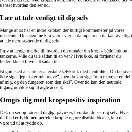
uanset hvordan den ser ud.
Lær at tale venligt til dig selv
Mange af os har en indre kritiker, der hurtigt kommenterer på vores
udseende. Den stemme kan være svær at dæmpe, men du kan øve dig i
at tale mere støttende til dig selv.
Prøv at lægge mærke til, hvordan du omtaler din krop – både højt og i
tankerne. Ville du tale sådan til en ven? Hvis ikke, så fortjener du
heller ikke at blive talt sådan til.
Et godt sted at starte er at erstatte selvkritik med neutralitet. Du behøver
ikke sige “jeg elsker min mave”, men du kan sige “min mave er en del
af mig, og den fungerer, som den skal”. Over tid kan den neutrale
tilgang udvikle sig til ægte accept.
Omgiv dig med kropspositiv inspiration
Det, du ser og hører til daglig, påvirker, hvordan du ser dig selv. Hvis
dit feed er fyldt med perfekte kroppe og urealistiske idealer, kan det
være tid til at rydde op.