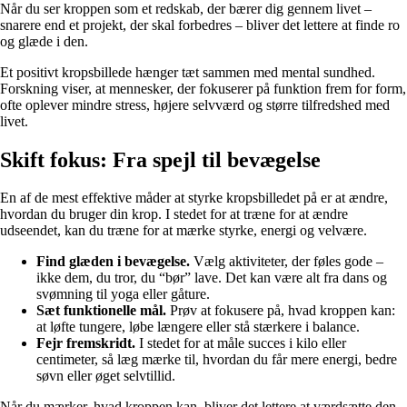
Når du ser kroppen som et redskab, der bærer dig gennem livet –
snarere end et projekt, der skal forbedres – bliver det lettere at finde ro
og glæde i den.
Et positivt kropsbillede hænger tæt sammen med mental sundhed.
Forskning viser, at mennesker, der fokuserer på funktion frem for form,
ofte oplever mindre stress, højere selvværd og større tilfredshed med
livet.
Skift fokus: Fra spejl til bevægelse
En af de mest effektive måder at styrke kropsbilledet på er at ændre,
hvordan du bruger din krop. I stedet for at træne for at ændre
udseendet, kan du træne for at mærke styrke, energi og velvære.
Find glæden i bevægelse.
Vælg aktiviteter, der føles gode –
ikke dem, du tror, du “bør” lave. Det kan være alt fra dans og
svømning til yoga eller gåture.
Sæt funktionelle mål.
Prøv at fokusere på, hvad kroppen kan:
at løfte tungere, løbe længere eller stå stærkere i balance.
Fejr fremskridt.
I stedet for at måle succes i kilo eller
centimeter, så læg mærke til, hvordan du får mere energi, bedre
søvn eller øget selvtillid.
Når du mærker, hvad kroppen kan, bliver det lettere at værdsætte den –